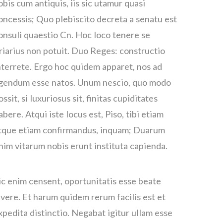
obis cum antiquis, iis sic utamur quasi
oncessis; Quo plebiscito decreta a senatu est
onsuli quaestio Cn. Hoc loco tenere se
riarius non potuit. Duo Reges: constructio
nterrete. Ergo hoc quidem apparet, nos ad
gendum esse natos. Unum nescio, quo modo
ossit, si luxuriosus sit, finitas cupiditates
abere. Atqui iste locus est, Piso, tibi etiam
tque etiam confirmandus, inquam; Duarum
nim vitarum nobis erunt instituta capienda.
ic enim censent, oportunitatis esse beate
ivere. Et harum quidem rerum facilis est et
xpedita distinctio. Negabat igitur ullam esse